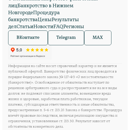
лиц
Банкротство в Нижнем
Новгороде
Процедура
банкротства
Цены
Результаты
дел
Статьи
Новости
FAQ
Регионы
ВКонтакте
Telegram
MAX
Информация на сайте носит справочный характер и не является
публичной офертой. Банкротство физических лиц проводится в
порядке Федерального закона № 127-ФЗ «О несостоятельности
(банкротстве)». Освобождение от обязательств наступает по
решению арбитражного суда и распространяется не на все виды
долгов: не подлежат списанию алименты, возмещение вреда
жизни и здоровью, заработная плата работникам, текущие
платежи, субсидиарная ответственность и иные обязательства,
предусмотренные п. 5–6 ст. 213.28 Закона о банкротстве. Процедура
влечёт правовые последствия, включая реализацию имущества и
ограничения, установленные ст. 213.30. Результат зависит от
обстоятельств конкретного дела.