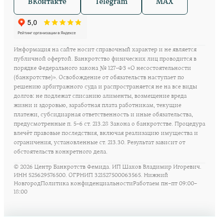
ВКонтакте
Telegram
MAX
Информация на сайте носит справочный характер и не является
публичной офертой. Банкротство физических лиц проводится в
порядке Федерального закона № 127-ФЗ «О несостоятельности
(банкротстве)». Освобождение от обязательств наступает по
решению арбитражного суда и распространяется не на все виды
долгов: не подлежат списанию алименты, возмещение вреда
жизни и здоровью, заработная плата работникам, текущие
платежи, субсидиарная ответственность и иные обязательства,
предусмотренные п. 5–6 ст. 213.28 Закона о банкротстве. Процедура
влечёт правовые последствия, включая реализацию имущества и
ограничения, установленные ст. 213.30. Результат зависит от
обстоятельств конкретного дела.
©
2026
Центр Банкротств Фемида. ИП Шахов Владимир Игоревич.
ИНН 525629576500. ОГРНИП 321527500063565. Нижний
Новгород
Политика конфиденциальности
Работаем пн–пт 09:00–
18:00