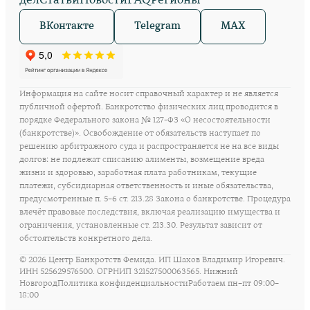
дел
Статьи
Новости
FAQ
Регионы
ВКонтакте
Telegram
MAX
Информация на сайте носит справочный характер и не является
публичной офертой. Банкротство физических лиц проводится в
порядке Федерального закона № 127-ФЗ «О несостоятельности
(банкротстве)». Освобождение от обязательств наступает по
решению арбитражного суда и распространяется не на все виды
долгов: не подлежат списанию алименты, возмещение вреда
жизни и здоровью, заработная плата работникам, текущие
платежи, субсидиарная ответственность и иные обязательства,
предусмотренные п. 5–6 ст. 213.28 Закона о банкротстве. Процедура
влечёт правовые последствия, включая реализацию имущества и
ограничения, установленные ст. 213.30. Результат зависит от
обстоятельств конкретного дела.
©
2026
Центр Банкротств Фемида. ИП Шахов Владимир Игоревич.
ИНН 525629576500. ОГРНИП 321527500063565. Нижний
Новгород
Политика конфиденциальности
Работаем пн–пт 09:00–
18:00