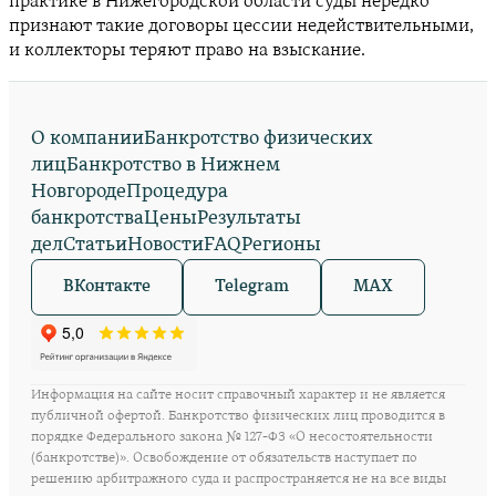
практике в Нижегородской области суды нередко
признают такие договоры цессии недействительными,
и коллекторы теряют право на взыскание.
О компании
Банкротство физических
лиц
Банкротство в Нижнем
Новгороде
Процедура
банкротства
Цены
Результаты
дел
Статьи
Новости
FAQ
Регионы
ВКонтакте
Telegram
MAX
Информация на сайте носит справочный характер и не является
публичной офертой. Банкротство физических лиц проводится в
порядке Федерального закона № 127-ФЗ «О несостоятельности
(банкротстве)». Освобождение от обязательств наступает по
решению арбитражного суда и распространяется не на все виды