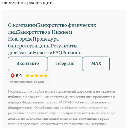
окончания реализации.
О компании
Банкротство физических
лиц
Банкротство в Нижнем
Новгороде
Процедура
банкротства
Цены
Результаты
дел
Статьи
Новости
FAQ
Регионы
ВКонтакте
Telegram
MAX
Информация на сайте носит справочный характер и не является
публичной офертой. Банкротство физических лиц проводится в
порядке Федерального закона № 127-ФЗ «О несостоятельности
(банкротстве)». Освобождение от обязательств наступает по
решению арбитражного суда и распространяется не на все виды
долгов: не подлежат списанию алименты, возмещение вреда
жизни и здоровью, заработная плата работникам, текущие