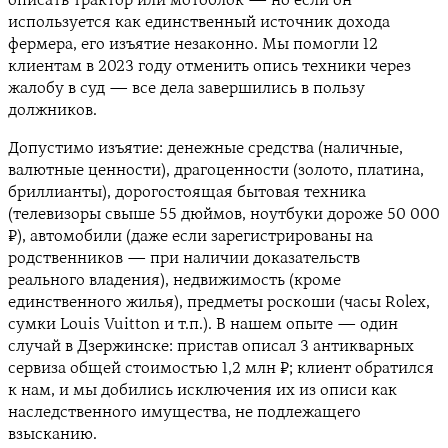
описать трактор или мотоблок — но если он
используется как единственный источник дохода
фермера, его изъятие незаконно. Мы помогли 12
клиентам в 2023 году отменить опись техники через
жалобу в суд — все дела завершились в пользу
должников.
Допустимо изъятие: денежные средства (наличные,
валютные ценности), драгоценности (золото, платина,
бриллианты), дорогостоящая бытовая техника
(телевизоры свыше 55 дюймов, ноутбуки дороже 50 000
₽), автомобили (даже если зарегистрированы на
родственников — при наличии доказательств
реального владения), недвижимость (кроме
единственного жилья), предметы роскоши (часы Rolex,
сумки Louis Vuitton и т.п.). В нашем опыте — один
случай в Дзержинске: пристав описал 3 антикварных
сервиза общей стоимостью 1,2 млн ₽; клиент обратился
к нам, и мы добились исключения их из описи как
наследственного имущества, не подлежащего
взысканию.