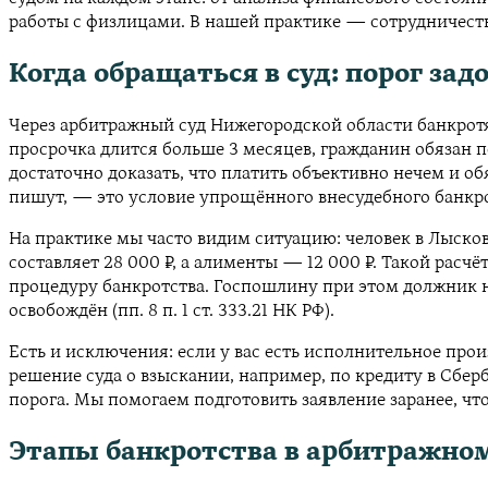
работы с физлицами. В нашей практике — сотрудничество
Когда обращаться в суд: порог зад
Через арбитражный суд Нижегородской области банкротят
просрочка длится больше 3 месяцев, гражданин обязан по
достаточно доказать, что платить объективно нечем и обяз
пишут, — это условие упрощённого внесудебного банкротств
На практике мы часто видим ситуацию: человек в Лыскове
составляет 28 000 ₽, а алименты — 12 000 ₽. Такой расч
процедуру банкротства. Госпошлину при этом должник не
освобождён (пп. 8 п. 1 ст. 333.21 НК РФ).
Есть и исключения: если у вас есть исполнительное про
решение суда о взыскании, например, по кредиту в Сбер
порога. Мы помогаем подготовить заявление заранее, чт
Этапы банкротства в арбитражном