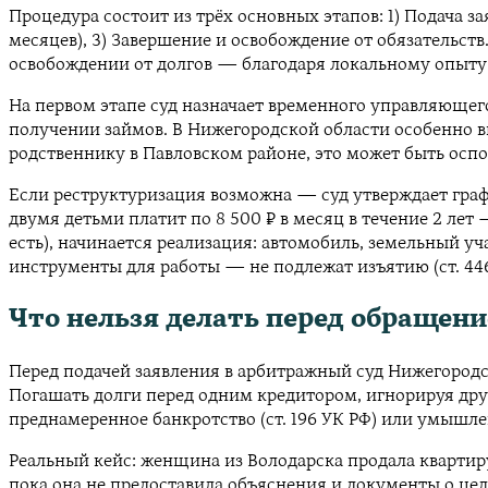
Процедура состоит из трёх основных этапов: 1) Подача за
месяцев), 3) Завершение и освобождение от обязательст
освобождении от долгов — благодаря локальному опыту 
На первом этапе суд назначает временного управляющег
получении займов. В Нижегородской области особенно в
родственнику в Павловском районе, это может быть оспоре
Если реструктуризация возможна — суд утверждает графи
двумя детьми платит по 8 500 ₽ в месяц в течение 2 ле
есть), начинается реализация: автомобиль, земельный уч
инструменты для работы — не подлежат изъятию (ст. 44
Что нельзя делать перед обращени
Перед подачей заявления в арбитражный суд Нижегородско
Погашать долги перед одним кредитором, игнорируя друг
преднамеренное банкротство (ст. 196 УК РФ) или умышлен
Реальный кейс: женщина из Володарска продала квартиру 
пока она не предоставила объяснения и документы о цел