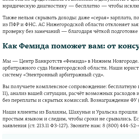
юридическую диагностику — бесплатно — чтобы исклю
Также нельзя скрывать доходы: даже «серая» зарплата, 
из ПФР и ФНС. АС Нижегородской области отклоняет зая
проверку без замечаний — благодаря чёткой подготовке
Как Фемида поможет вам: от конс
Мы — Центр Банкротств «Фемида» в Нижнем Новгороде. Ра
арбитражного суда Нижегородской области. Наши юристы
систему «Электронный арбитражный суд».
Вы получаете комплексное сопровождение: бесплатную п
11), анализ вашей ситуации, расчёт возможных расходо
без переплаты и скрытых комиссий. Вознаграждение ФУ (
Наши клиенты из Балахны, Шахуньи и Уральска прошли б
простым языком и следим, чтобы сроки не срывались. Е
заявления (ст. 213.11 ФЗ-127). Звоните нам: 8 (800) 444-