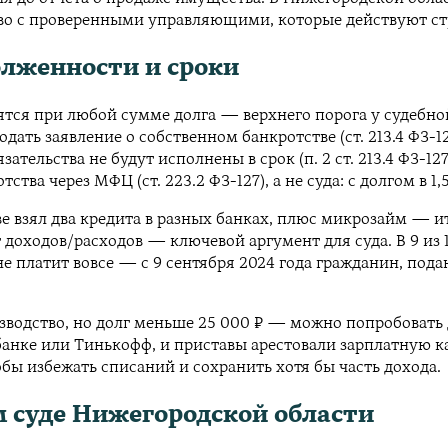
 с проверенными управляющими, которые действуют строго
олженности и сроки
ся при любой сумме долга — верхнего порога у судебной 
дать заявление о собственном банкротстве (ст. 213.4 ФЗ-
ательства не будут исполнены в срок (п. 2 ст. 213.4 ФЗ-12
а через МФЦ (ст. 223.2 ФЗ-127), а не суда: с долгом в 1,5
 взял два кредита в разных банках, плюс микрозайм — ито
ёт доходов/расходов — ключевой аргумент для суда. В 9 и
 платит вовсе — с 9 сентября 2024 года гражданин, пода
изводство, но долг меньше 25 000 ₽ — можно попробовать
банке или Тинькофф, и приставы арестовали зарплатную к
обы избежать списаний и сохранить хотя бы часть дохода.
 суде Нижегородской области