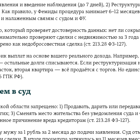
явления и введение наблюдения (до 7 дней), 2) Реструктур
в. Как правило, у Фемиды процедура занимает 6–12 месяце
и налаженным связям с судом и ФУ.
о, который проверяет достоверность данных: нет ли сокр
нимательно проверяют сделки с недвижимостью за 3 года
но как недобросовестная сделка (ст. 213.28 ФЗ-127).
к выплат на основе вашего реального дохода. Например, 
т — остальные долги списываются. Если реструктуризация
асток, вторая квартира — всё продаётся с торгов. Но еди
6 ГПК РФ).
ем в суд
й области запрещено: 1) Продавать, дарить или передават
их; 3) Сменять место жительства без уведомления суда и 
ное причинение вреда кредиторам (ст. 213.28 ФЗ-127).
мужу за 1 рубль за 2 месяца до подачи заявления. Суд от
и сделки. В итоге процедура затянулась на 11 месяцев вм