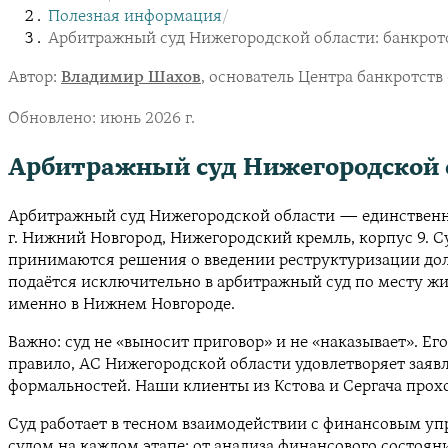
Полезная информация
/
Арбитражный суд Нижегородской области: банкрот
Автор:
Владимир Шахов
, основатель Центра банкротст
Обновлено:
июнь 2026 г.
Арбитражный суд Нижегородской о
Арбитражный суд Нижегородской области — единственный
г. Нижний Новгород, Нижегородский кремль, корпус 9. 
принимаются решения о введении реструктуризации долго
подаётся исключительно в арбитражный суд по месту жит
именно в Нижнем Новгороде.
Важно: суд не «выносит приговор» и не «наказывает». Е
правило, АС Нижегородской области удовлетворяет заяв
формальностей. Наши клиенты из Кстова и Сергача прохо
Суд работает в тесном взаимодействии с финансовым упр
судом на каждом этапе: от анализа финансового состоян