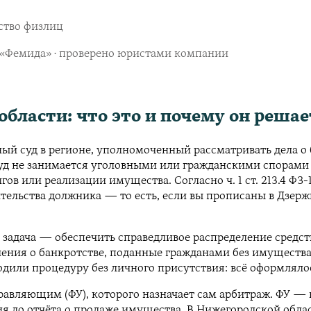
ство физлиц
в «Фемида» · проверено юристами компании
бласти: что это и почему он решае
 суд в регионе, уполномоченный рассматривать дела о б
Суд не занимается уголовными или гражданскими спорами
в или реализации имущества. Согласно ч. 1 ст. 213.4 ФЗ-
ельства должника — то есть, если вы прописаны в Дзержи
го задача — обеспечить справедливое распределение сред
ления о банкротстве, поданные гражданами без имуществ
дили процедуру без личного присутствия: всё оформлялос
авляющим (ФУ), которого назначает сам арбитраж. ФУ — н
ия до отчёта о продаже имущества. В Нижегородской обла