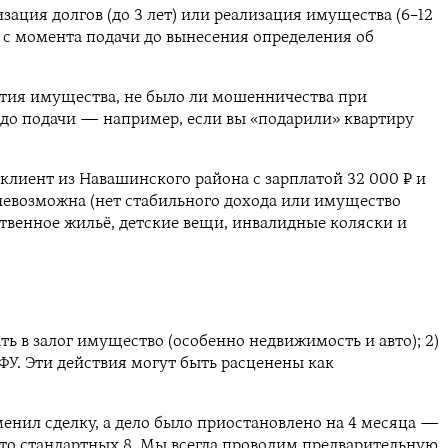
изация долгов (до 3 лет) или реализация имущества (6–12
в с момента подачи до вынесения определения об
ытия имущества, не было ли мошенничества при
 до подачи — например, если вы «подарили» квартиру
клиент из Навашинского района с зарплатой 32 000 ₽ и
 невозможна (нет стабильного дохода или имущество
нственное жильё, детские вещи, инвалидные коляски и
ь в залог имущество (особенно недвижимость и авто); 2)
ФУ. Эти действия могут быть расценены как
менил сделку, а дело было приостановлено на 4 месяца —
есто стандартных 8. Мы всегда проводим предварительную