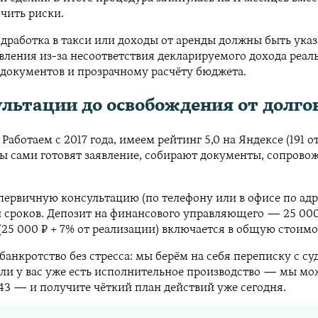
чить риски.
подработка в такси или доходы от аренды должны быть ука
вления из-за несоответствия декларируемого дохода реа
 документов и прозрачному расчёту бюджета.
ультации до освобождения от долго
ботаем с 2017 года, имеем рейтинг 5,0 на Яндексе (191 о
 сами готовят заявление, собирают документы, сопровожд
ервичную консультацию (по телефону или в офисе по адр
в и сроков. Депозит на финансового управляющего — 25 0
25 000 ₽ + 7% от реализации) включается в общую стоимо
анкротство без стресса: мы берём на себя переписку с с
сли у вас уже есть исполнительное производство — мы мо
52-43 — и получите чёткий план действий уже сегодня.