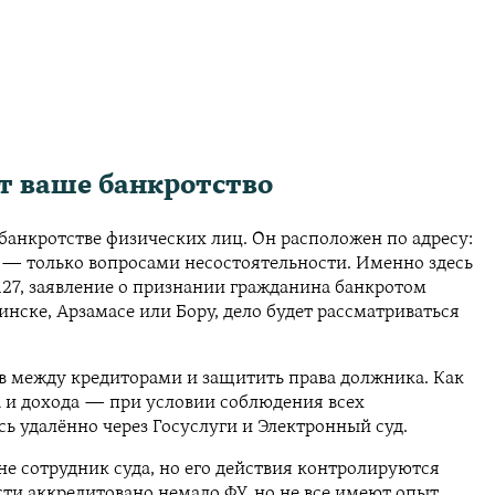
т ваше банкротство
анкротстве физических лиц. Он расположен по адресу:
 — только вопросами несостоятельности. Именно здесь
127, заявление о признании гражданина банкротом
нске, Арзамасе или Бору, дело будет рассматриваться
ств между кредиторами и защитить права должника. Как
а и дохода — при условии соблюдения всех
ь удалённо через Госуслуги и Электронный суд.
е сотрудник суда, но его действия контролируются
сти аккредитовано немало ФУ, но не все имеют опыт