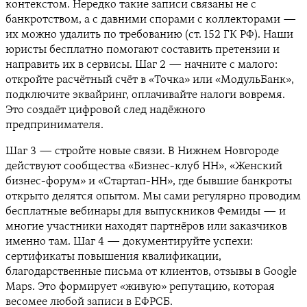
контекстом. Нередко такие записи связаны не с
банкротством, а с давними спорами с коллекторами —
их можно удалить по требованию (ст. 152 ГК РФ). Наши
юристы бесплатно помогают составить претензии и
направить их в сервисы. Шаг 2 — начните с малого:
откройте расчётный счёт в «Точка» или «МодульБанк»,
подключите эквайринг, оплачивайте налоги вовремя.
Это создаёт цифровой след надёжного
предпринимателя.
Шаг 3 — стройте новые связи. В Нижнем Новгороде
действуют сообщества «Бизнес-клуб НН», «Женский
бизнес-форум» и «Стартап-НН», где бывшие банкроты
открыто делятся опытом. Мы сами регулярно проводим
бесплатные вебинары для выпускников Фемиды — и
многие участники находят партнёров или заказчиков
именно там. Шаг 4 — документируйте успехи:
сертификаты повышения квалификации,
благодарственные письма от клиентов, отзывы в Google
Maps. Это формирует «живую» репутацию, которая
весомее любой записи в ЕФРСБ.