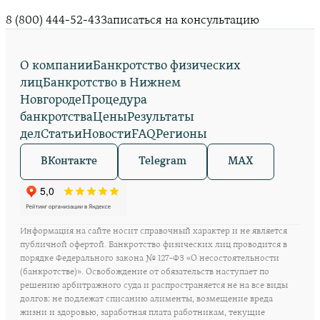
8 (800) 444-52-43
Записаться на консультацию
О компании
Банкротство физических
лиц
Банкротство в Нижнем
Новгороде
Процедура
банкротства
Цены
Результаты
дел
Статьи
Новости
FAQ
Регионы
ВКонтакте
Telegram
MAX
Информация на сайте носит справочный характер и не является
публичной офертой. Банкротство физических лиц проводится в
порядке Федерального закона № 127-ФЗ «О несостоятельности
(банкротстве)». Освобождение от обязательств наступает по
решению арбитражного суда и распространяется не на все виды
долгов: не подлежат списанию алименты, возмещение вреда
жизни и здоровью, заработная плата работникам, текущие