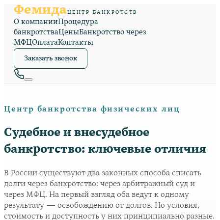
Фемида
ЦЕНТР БАНКРОТСТВ
О компании
Процедура
банкротства
Цены
Банкротство через
МФЦ
Оплата
Контакты
Заказать звонок
Центр банкротства физических лиц
Судебное и внесудебное
банкротство: ключевые отличия
В России существуют два законных способа списать
долги через банкротство: через арбитражный суд и
через МФЦ. На первый взгляд оба ведут к одному
результату — освобождению от долгов. Но условия,
стоимость и доступность у них принципиально разные.