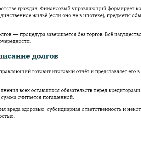
ротстве граждан. Финансовый управляющий формирует ко
динственное жильё (если оно не в ипотеке), предметы об
олгов — процедура завершается без торгов. Всё имуществ
очерёдности.
писание долгов
авляющий готовит итоговый отчёт и представляет его в с
олнения всех оставшихся обязательств перед кредиторами
 сумма считается погашенной.
 вреда здоровью, субсидиарная ответственность и некото
остью.