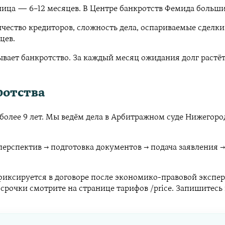
ица — 6–12 месяцев. В Центре банкротств Фемида большин
ичество кредиторов, сложность дела, оспариваемые сделк
цев.
ывает банкротство. За каждый месяц ожидания долг растё
ротства
олее 9 лет. Мы ведём дела в Арбитражном суде Нижегород
перспектив → подготовка документов → подача заявления 
фиксируется в договоре после экономико-правовой экспе
ссрочки смотрите на странице тарифов /price. Запишитес