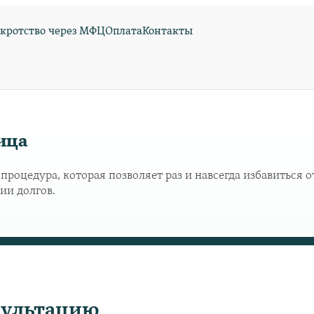
кротство через МФЦ
Оплата
Контакты
ица
роцедура, которая позволяет раз и навсегда избавиться от
ии долгов.
сультацию