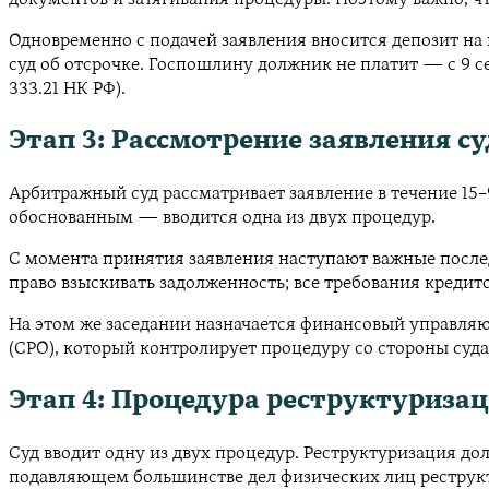
документов и затягивания процедуры. Поэтому важно, ч
Одновременно с подачей заявления вносится депозит на
суд об отсрочке. Госпошлину должник не платит — с 9 се
333.21 НК РФ).
Этап 3: Рассмотрение заявления с
Арбитражный суд рассматривает заявление в течение 15–9
обоснованным — вводится одна из двух процедур.
С момента принятия заявления наступают важные послед
право взыскивать задолженность; все требования кредито
На этом же заседании назначается финансовый управл
(СРО), который контролирует процедуру со стороны суда
Этап 4: Процедура реструктуриза
Суд вводит одну из двух процедур. Реструктуризация дол
подавляющем большинстве дел физических лиц реструкту