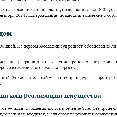
тобы заявление готовил опытный юрист.
 вознаграждение финансового управляющего (25 000 рубле
нтября 2024 года гражданин, подающий заявление о собстве
удом
0 дней. На первом заседании суд решает, обоснованно ли 
ствия: прекращается начисление процентов, штрафов и п
ров рассматриваются только через суд.
яющий. Это обязательный участник процедуры — арбитра
.
ции или реализации имущества
гов — план погашения долгов в течение 3 лет без проценто
ризация не вводится, и суд сразу переходит к реализаци