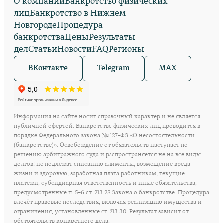
О компании
Банкротство физических
лиц
Банкротство в Нижнем
Новгороде
Процедура
банкротства
Цены
Результаты
дел
Статьи
Новости
FAQ
Регионы
ВКонтакте
Telegram
MAX
Информация на сайте носит справочный характер и не является
публичной офертой. Банкротство физических лиц проводится в
порядке Федерального закона № 127-ФЗ «О несостоятельности
(банкротстве)». Освобождение от обязательств наступает по
решению арбитражного суда и распространяется не на все виды
долгов: не подлежат списанию алименты, возмещение вреда
жизни и здоровью, заработная плата работникам, текущие
платежи, субсидиарная ответственность и иные обязательства,
предусмотренные п. 5–6 ст. 213.28 Закона о банкротстве. Процедура
влечёт правовые последствия, включая реализацию имущества и
ограничения, установленные ст. 213.30. Результат зависит от
обстоятельств конкретного дела.