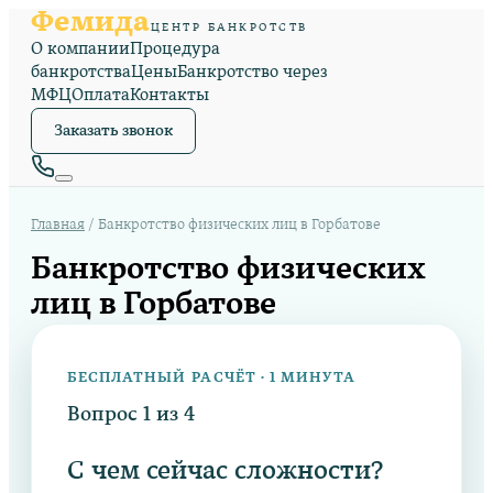
Фемида
ЦЕНТР БАНКРОТСТВ
О компании
Процедура
банкротства
Цены
Банкротство через
МФЦ
Оплата
Контакты
Заказать звонок
Главная
/
Банкротство физических лиц в Горбатове
Банкротство физических
лиц в Горбатове
БЕСПЛАТНЫЙ РАСЧЁТ · 1 МИНУТА
Вопрос
1
из
4
С чем сейчас сложности?