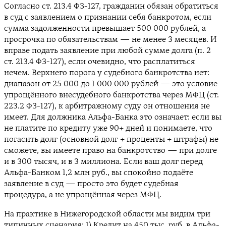
Согласно ст. 213.4 ФЗ-127, гражданин обязан обратиться
в суд с заявлением о признании себя банкротом, если
сумма задолженности превышает 500 000 рублей, а
просрочка по обязательствам — не менее 3 месяцев. И
вправе подать заявление при любой сумме долга (п. 2
ст. 213.4 ФЗ-127), если очевидно, что расплатиться
нечем. Верхнего порога у судебного банкротства нет:
диапазон от 25 000 до 1 000 000 рублей — это условие
упрощённого внесудебного банкротства через МФЦ (ст.
223.2 ФЗ-127), к арбитражному суду он отношения не
имеет. Для должника Альфа-Банка это означает: если вы
не платите по кредиту уже 90+ дней и понимаете, что
погасить долг (основной долг + проценты + штрафы) не
сможете, вы имеете право на банкротство — при долге
и в 300 тысяч, и в 3 миллиона. Если ваш долг перед
Альфа-Банком 1,2 млн руб., вы спокойно подаёте
заявление в суд — просто это будет судебная
процедура, а не упрощённая через МФЦ.
На практике в Нижегородской области мы видим три
типичных сценария: 1) Кредит на 450 тыс. руб. в Альфа-