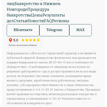
лиц
Банкротство в Нижнем
Новгороде
Процедура
банкротства
Цены
Результаты
дел
Статьи
Новости
FAQ
Регионы
ВКонтакте
Telegram
MAX
Информация на сайте носит справочный характер и не является
публичной офертой. Банкротство физических лиц проводится в
порядке Федерального закона № 127-ФЗ «О несостоятельности
(банкротстве)». Освобождение от обязательств наступает по
решению арбитражного суда и распространяется не на все виды
долгов: не подлежат списанию алименты, возмещение вреда
жизни и здоровью, заработная плата работникам, текущие
платежи, субсидиарная ответственность и иные обязательства,
предусмотренные п. 5–6 ст. 213.28 Закона о банкротстве. Процедура
влечёт правовые последствия, включая реализацию имущества и
ограничения, установленные ст. 213.30. Результат зависит от
обстоятельств конкретного дела.