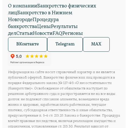
О компании
Банкротство физических
лиц
Банкротство в Нижнем
Новгороде
Процедура
банкротства
Цены
Результаты
дел
Статьи
Новости
FAQ
Регионы
ВКонтакте
Telegram
MAX
Информация на сайте носит справочный характер и не является
публичной офертой. Банкротство физических лиц проводится в
порядке Федерального закона № 127-ФЗ «О несостоятельности
(банкротстве)». Освобождение от обязательств наступает по
решению арбитражного суда и распространяется не на все виды
долгов: не подлежат списанию алименты, возмещение вреда
жизни и здоровью, заработная плата работникам, текущие
платежи, субсидиарная ответственность и иные обязательства,
предусмотренные п. 5–6 ст. 213.28 Закона о банкротстве. Процедура
влечёт правовые последствия, включая реализацию имущества и
ограничения, установленные ст. 213.30. Результат зависит от