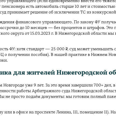
ого управляющего (если единовременно внести его тяжело)
пенсионера есть автомобиль старше 10 лет и стоимостью 
 суд принимает решение об исключении ТС из конкурсной
аждения финансового управляющего. По закону ФУ получае
ссрочки до 10 месяцев — без процентов и штрафов. Это п
ого округа от 15.03.2023 г. В Нижегородской области мы
ость ФУ: хотя стандарт — 25 000 ₽, суд может уменьшить
МФЦ о получении пособия). В нашей практике в Нижнем Н
зки.
ика для жителей Нижегородской о
овгороде уже 9 лет. За это время завершили 700+ дел, в
обенности работы Арбитражного суда Нижегородской обла
Мы не просто подаём документы: мы готовим полный паке
у или в офисе на проспекте Ленина, 111, помещение 11). 