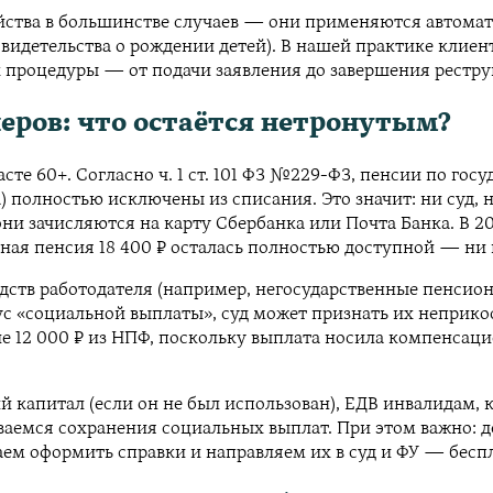
айства в большинстве случаев — они применяются автома
свидетельства о рождении детей). В нашей практике клие
х процедуры — от подачи заявления до завершения рестр
еров: что остаётся нетронутым?
те 60+. Согласно ч. 1 ст. 101 ФЗ №229-ФЗ, пенсии по гос
) полностью исключены из списания. Это значит: ни суд
они зачисляются на карту Сбербанка или Почта Банка. В 
ячная пенсия 18 400 ₽ осталась полностью доступной — ни
дств работодателя (например, негосударственные пенсион
ус «социальной выплаты», суд может признать их непри
 12 000 ₽ из НПФ, поскольку выплата носила компенсаци
апитал (если он не был использован), ЕДВ инвалидам, к
ваемся сохранения социальных выплат. При этом важно: д
м оформить справки и направляем их в суд и ФУ — беспл