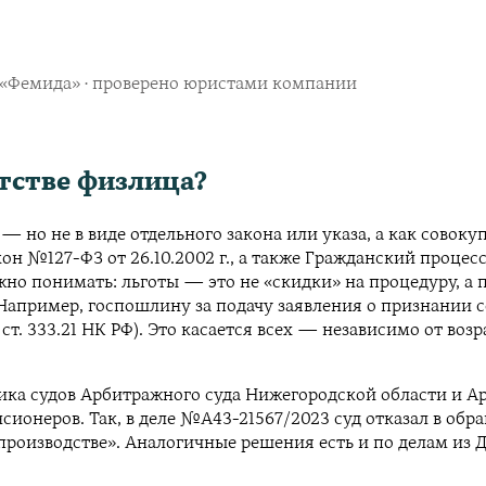
в «Фемида» · проверено юристами компании
тстве физлица?
— но не в виде отдельного закона или указа, а как совок
он №127-ФЗ от 26.10.2002 г., а также Гражданский проце
ажно понимать: льготы — это не «скидки» на процедуру, а
Например, госпошлину за подачу заявления о признании с
1 ст. 333.21 НК РФ). Это касается всех — независимо от во
ика судов Арбитражного суда Нижегородской области и Ар
онеров. Так, в деле №А43-21567/2023 суд отказал в обра
оизводстве». Аналогичные решения есть и по делам из Дз