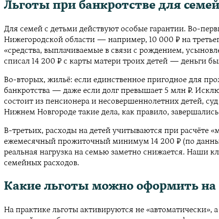
Льготы при банкротстве для семей:
Для семей с детьми действуют особые гарантии. Во-первы
Нижегородской области — например, 10 000 ₽ на третье
«средства, выплачиваемые в связи с рождением, усыновл
списал 14 200 ₽ с карты матери троих детей — деньги б
Во-вторых, жильё: если единственное пригодное для пр
банкротства — даже если долг превышает 5 млн ₽. Исключ
состоит из пенсионера и несовершеннолетних детей, су
Нижнем Новгороде такие дела, как правило, завершалис
В-третьих, расходы на детей учитываются при расчёте «
ежемесячный прожиточный минимум 14 200 ₽ (по данным Н
реальная нагрузка на семью заметно снижается. Наши кл
семейных расходов.
Какие льготы можно оформить на
На практике льготы активируются не «автоматически», а