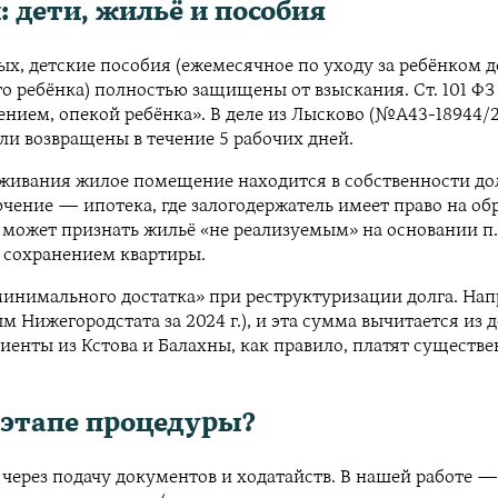
 дети, жильё и пособия
х, детские пособия (ежемесячное по уходу за ребёнком д
го ребёнка) полностью защищены от взыскания. Ст. 101 
ением, опекой ребёнка». В деле из Лысково (№А43-18944/
ыли возвращены в течение 5 рабочих дней.
оживания жилое помещение находится в собственности дол
ение — ипотека, где залогодержатель имеет право на обра
д может признать жильё «не реализуемым» на основании п
ь сохранением квартиры.
минимального достатка» при реструктуризации долга. Нап
ижегородстата за 2024 г.), и эта сумма вычитается из до
иенты из Кстова и Балахны, как правило, платят существ
 этапе процедуры?
 через подачу документов и ходатайств. В нашей работе —