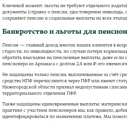
Ключевой момент: льготы не требуют отдельного ходат
документы (справку о пенсии, удостоверение инвалида, 
сохраняют пенсию и социальные выплаты на всех этапа
Банкротство и льготы для пенсион
Пенсия — главный доход многих наших клиентов в возрас
старости, по инвалидности, по случаю потери кормильца
обратить взыскание на пенсионные выплаты, даже если 
пенсионера из Арзамаса с долгом 2,4 млн ₽: его ежемес
Не защищены только пенсии, выплачиваемые за счёт сре
средства НПФ перечисляются через ПФР или имеют стат
Нижегородской области признал недопустимым списание
территориального отделения ПФР.
Также защищены единовременные выплаты: материнский к
практике с участием пенсионеров мы, как правило, доби
идентифицироваться по назначению платежа. Мы помогае