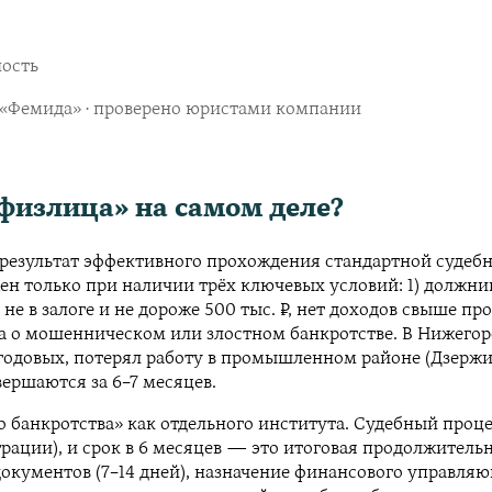
ность
в «Фемида» · проверено юристами компании
физлица» на самом деле?
а результат эффективного прохождения стандартной судеб
ен только при наличии трёх ключевых условий: 1) должн
не в залоге и не дороже 500 тыс. ₽, нет доходов свыше п
ела о мошенническом или злостном банкротстве. В Нижего
одовых, потерял работу в промышленном районе (Дзержинск
вершаются за 6–7 месяцев.
 банкротства» как отдельного института. Судебный проце
рации), и срок в 6 месяцев — это итоговая продолжител
 документов (7–14 дней), назначение финансового управля