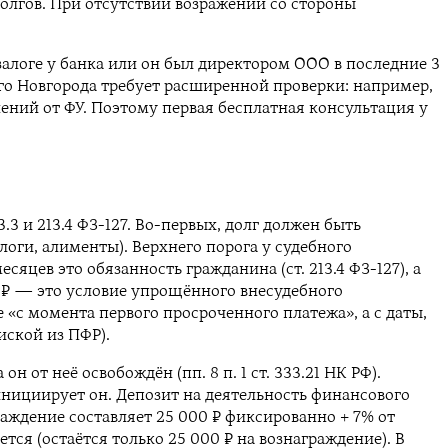
 долгов. При отсутствии возражений со стороны
залоге у банка или он был директором ООО в последние 3
го Новгорода требует расширенной проверки: например,
нений от ФУ. Поэтому первая бесплатная консультация у
3 и 213.4 ФЗ-127. Во-первых, долг должен быть
оги, алименты). Верхнего порога у судебного
яцев это обязанность гражданина (ст. 213.4 ФЗ-127), а
00 ₽ — это условие упрощённого внесудебного
е «с момента первого просроченного платежа», а с даты,
иской из ПФР).
от неё освобождён (пп. 8 п. 1 ст. 333.21 НК РФ).
 инициирует он. Депозит на деятельность финансового
раждение составляет 25 000 ₽ фиксированно + 7% от
ся (остаётся только 25 000 ₽ на вознаграждение). В