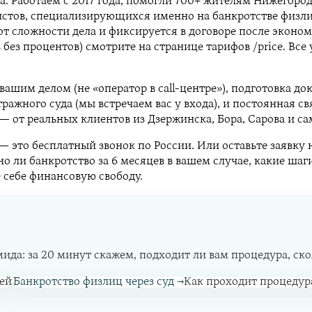
 Работаем с 2017 года, помогли 700+ жителям Нижегородс
ов, специализирующихся именно на банкротстве физлиц. 
от сложности дела и фиксируется в договоре после эконо
без процентов) смотрите на странице тарифов /price. Все
ашим делом (не «оператор в call-центре»), подготовка до
жного суда (мы встречаем вас у входа), и постоянная связ
— от реальных клиентов из Дзержинска, Бора, Сарова и с
 — это бесплатный звонок по России. Или оставьте заявку
ли банкротство за 6 месяцев в вашем случае, какие шаги
 себе финансовую свободу.
а: за 20 минут скажем, подходит ли вам процедура, сколь
ей
Банкротство физлиц через суд
→
Как проходит процедур