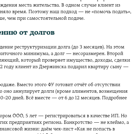
ждения места жительства. В одном случае клиент из
аняло время. Поэтому наш подход — не «помочь подать»,
ше, чем при самостоятельной подаче.
ению от долгов
едение реструктуризации долга (до 3 месяцев). На этом
ожиточного минимума, а долг — несоразмерен. Второй
вляющий, который проверяет имущество, доходы, сделки
22 году клиент из Дзержинска подарил квартиру сыну —
даже. Вместо этого ФУ готовит отчёт об отсутствии
но оно аннулирует долги (кроме алиментов, возмещения
–20 дней. Всё вместе — от 6 до 12 месяцев. Подробнее
ором ООО, 5 лет — регистрироваться в качестве ИП. Но
угих предприятиях региона. Банкротство — не клеймо, а
нансовой жизни: даём чек-лист «Как не попасть в