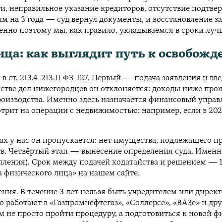
и, неправильное указание кредиторов, отсутствие подтвер
м на 3 года — суд вернул документы, и восстановление з
енно поэтому мы, как правило, укладываемся в сроки луч
ца: как выглядит путь к освобожд
 ст. 213.4–213.11 ФЗ-127. Первый — подача заявления и вв
нстве дел нижегородцев он отклоняется: доходы ниже пр
роизводства. Именно здесь назначается финансовый упра
отрит на операции с недвижимостью: например, если в 20
х у нас он пропускается: нет имущества, подлежащего про
ств. Четвёртый этап — вынесение определения суда. Имен
ления). Срок между подачей ходатайства и решением — 10
а физического лица» на нашем сайте.
ия. В течение 3 лет нельзя быть учредителем или директ
о работают в «Газпромнефтегаз», «Соллерсе», «ВАЗе» и др
не просто пройти процедуру, а подготовиться к новой фи