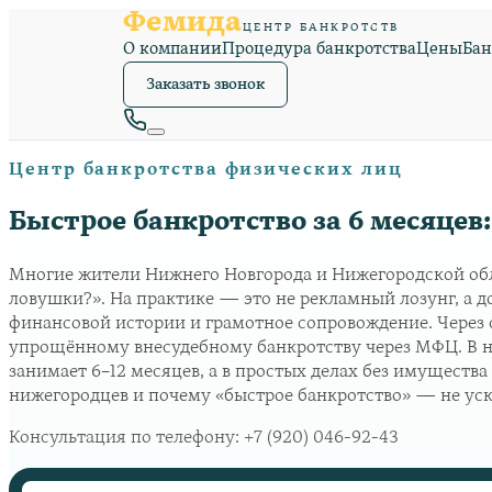
Фемида
ЦЕНТР БАНКРОТСТВ
О компании
Процедура банкротства
Цены
Бан
Заказать звонок
Центр банкротства физических лиц
Быстрое банкротство за 6 месяцев:
Многие жители Нижнего Новгорода и Нижегородской обла
ловушки?». На практике — это не рекламный лозунг, а 
финансовой истории и грамотное сопровождение. Через с
упрощённому внесудебному банкротству через МФЦ. В на
занимает 6–12 месяцев, а в простых делах без имущества
нижегородцев и почему «быстрое банкротство» — не уск
Консультация по телефону:
+7 (920) 046-92-43