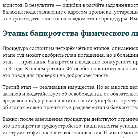
юристов. В результате — ошибки в расчёте задолженност
Балахны подал заявление с адресом прописки, устаревши
а сопровождать клиента на каждом этапе процедуры. Им
Этапы банкротства физического ли
Процедура состоит из четырёх чётких этапов, описанных в
этапе суд может одобрить план погашения, но в больши
этап — признание банкротом и введение конкурсного п
за 3 года. В нашем регионе ФУ особенно внимательно см
это повод для проверки на добросовестность.
Третий этап — реализация имущества. Но во многих дела
активов и ходатайствует об освобождении от обязатель
вреда жизни/здоровью и компенсации ущерба от преступ
об этапах можно прочитать в разделе «Этапы банкротств
Важно: после завершения процедуры действуют ограничен
это не запрет на трудоустройство: наши клиенты успешн
инструмент финансового восстановления. И мы помогаем 