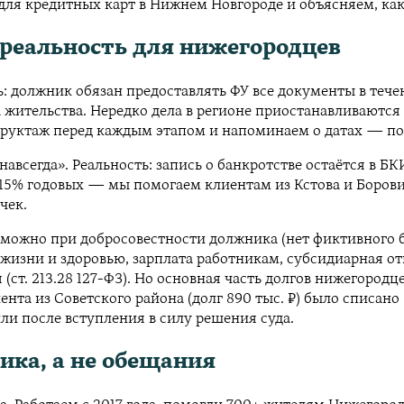
ля кредитных карт в Нижнем Новгороде и объясняем, как
 реальность для нижегородцев
 должник обязан предоставлять ФУ все документы в течени
а жительства. Нередко дела в регионе приостанавливаются
руктаж перед каждым этапом и напоминаем о датах — поэт
егда». Реальность: запись о банкротстве остаётся в БКИ 
15% годовых — мы помогаем клиентам из Кстова и Борови
чек.
зможно при добросовестности должника (нет фиктивного б
жизни и здоровью, зарплата работникам, субсидиарная от
(ст. 213.28 127-ФЗ). Но основная часть долгов нижегоро
та из Советского района (долг 890 тыс. ₽) было списано 8
и после вступления в силу решения суда.
ика, а не обещания