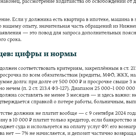
и, наконец, рассмотрение ходатайства об освобождении от
ие. Если у должника есть квартира в ипотеке, машина в 
о нашему опыту, значительная часть обращений из Нижне
 заявления — это повод для запроса дополнительных пояс
го срока.
яцев: цифры и нормы
олжен соответствовать критериям, закреплённым в ст. 213.
осрочка по всем обязательствам (кредиты, МФО, ЖКХ, нал
ме долга: при долге от 500 000 ₽ и просрочке свыше 3 мес
 нечем (п. 2 ст. 213.4 ФЗ-127). Диапазон 25 000–1 000 0
 должна составлять не менее 3 месяцев — и здесь важно: н
дтверждается справкой о потере работы, больничным, вып
ве должник не платит вообще — с 9 сентября 2024 года он 
ину в 10 000 ₽ платит только кредитор, если банкротство
джет суда и используется на оплату услуг ФУ: его вознаг
 нет — 7% не начисляется, и депозит частично возвращает