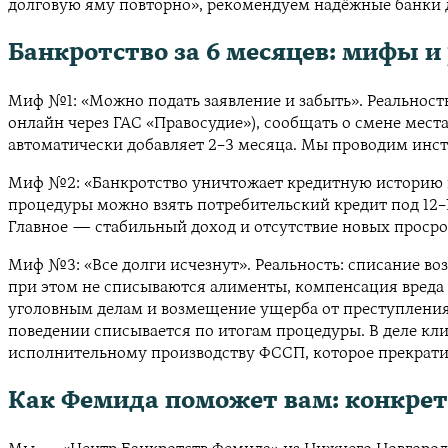
долговую яму повторно», рекомендуем надёжные банки д
Банкротство за 6 месяцев: мифы и
Миф №1: «Можно подать заявление и забыть». Реальность:
онлайн через ГАС «Правосудие»), сообщать о смене мест
автоматически добавляет 2–3 месяца. Мы проводим инст
Миф №2: «Банкротство уничтожает кредитную историю навс
процедуры можно взять потребительский кредит под 12–
Главное — стабильный доход и отсутствие новых просро
Миф №3: «Все долги исчезнут». Реальность: списание во
при этом не списываются алименты, компенсация вреда 
уголовным делам и возмещение ущерба от преступления 
поведении списывается по итогам процедуры. В деле клиен
исполнительному производству ФССП, которое прекратил
Как Фемида поможет вам: конкрет