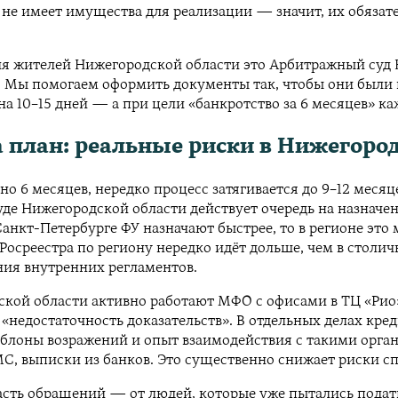
а не имеет имущества для реализации — значит, их обяза
я жителей Нижегородской области это Арбитражный суд 
 Мы помогаем оформить документы так, чтобы они были пр
на 10–15 дней — а при цели «банкротство за 6 месяцев» к
а план: реальные риски в Нижегоро
ровно 6 месяцев, нередко процесс затягивается до 9–12 ме
уде Нижегородской области действует очередь на назнач
нкт-Петербурге ФУ назначают быстрее, то в регионе это
Росреестра по региону нередко идёт дольше, чем в столи
ния внутренних регламентов.
кой области активно работают МФО с офисами в ТЦ «Рио»
 «недостаточность доказательств». В отдельных делах кре
шаблоны возражений и опыт взаимодействия с такими орга
, выписки из банков. Это существенно снижает риски сп
часть обращений — от людей, которые уже пытались пода