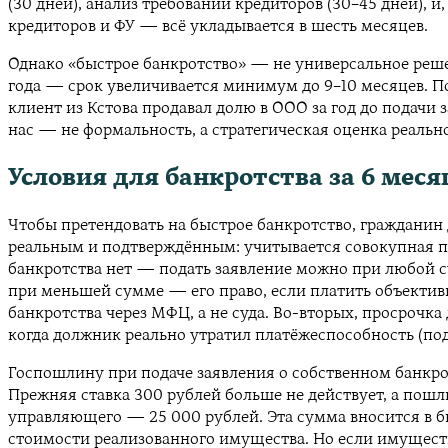
(30 дней), анализ требований кредиторов (30–45 дней), 
кредиторов и ФУ — всё укладывается в шесть месяцев.
Однако «быстрое банкротство» — не универсальное решен
года — срок увеличивается минимум до 9–10 месяцев. П
клиент из Кстова продавал долю в ООО за год до подачи
нас — не формальность, а стратегическая оценка реально
Условия для банкротства за 6 мес
Чтобы претендовать на быстрое банкротство, гражданин д
реальным и подтверждённым: учитывается совокупная пр
банкротства нет — подать заявление можно при любой сум
при меньшей сумме — его право, если платить объективно
банкротства через МФЦ, а не суда. Во-вторых, просрочка
когда должник реально утратил платёжеспособность (по
Госпошлину при подаче заявления о собственном банкротст
Прежняя ставка 300 рублей больше не действует, а пошл
управляющего — 25 000 рублей. Эта сумма вносится в бю
стоимости реализованного имущества. Но если имущества